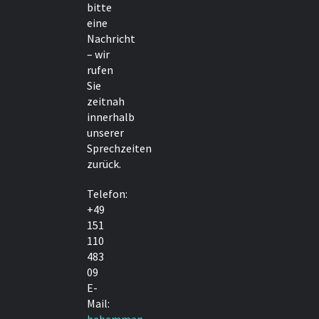
bitte
eine
Nachricht
– wir
rufen
Sie
zeitnah
innerhalb
unserer
Sprechzeiten
zurück.
Telefon:
+49
151
110
483
09
E-
Mail:
hebammen-